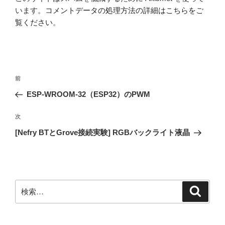
います。
コメントデータの処理方法の詳細はこちらをご
覧ください
。
投
前
前
稿
の
ESP-WROOM-32（ESP32）のPWM
ナ
投
ビ
稿
次
次
ゲ
の
[Nefry BTとGrove接続実験] RGBバックライト液晶
投
ー
稿
シ
ョ
ン
検
検
索
索: