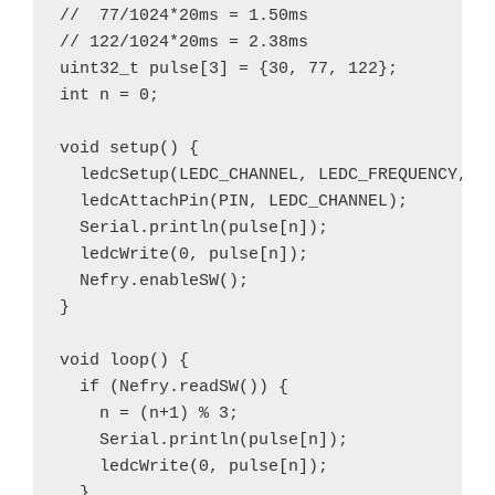
//  77/1024*20ms = 1.50ms

// 122/1024*20ms = 2.38ms

uint32_t pulse[3] = {30, 77, 122};

int n = 0;

void setup() {

  ledcSetup(LEDC_CHANNEL, LEDC_FREQUENCY, LE
  ledcAttachPin(PIN, LEDC_CHANNEL);

  Serial.println(pulse[n]);

  ledcWrite(0, pulse[n]);

  Nefry.enableSW();

}

void loop() {

  if (Nefry.readSW()) {

    n = (n+1) % 3;

    Serial.println(pulse[n]);

    ledcWrite(0, pulse[n]);

  }
