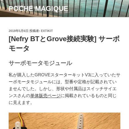
コ
POCHE MAGIQUE
ン
テ
ン
ツ
投
2018年5月6日
投稿者:
EXTIKIT
稿
[Nefry BTとGrove接続実験] サーボ
へ
日:
ス
モータ
キ
ッ
サーボモータモジュール
プ
私が購入したGROVEスターターキットV3に入っていたサ
ーボモータモジュールには、型番や定格が記載されてい
ませんでした。しかし、形状や付属品はスイッチサイエ
ンスさんの
単体販売ページ
に掲載されているものと同じ
に見えます。