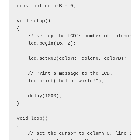
const int colorB = 0;

void setup() 

{

    // set up the LCD's number of columns an
    lcd.begin(16, 2);

    lcd.setRGB(colorR, colorG, colorB);

    // Print a message to the LCD.

    lcd.print("hello, world!");

    delay(1000);

}

void loop() 

{

    // set the cursor to column 0, line 1
