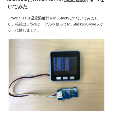
日:
いでみた
Grove SHT31温度湿度計
をM5Stackにつないでみまし
た。接続はGroveケーブルを使ってM5StackのGroveソケ
ットに挿しました。