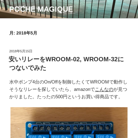
コ
POCHE MAGIQUE
ン
テ
ン
ツ
月:
2018年5月
へ
ス
投
2018年5月15日
キ
稿
安いリレーをWROOM-02, WROOM-32に
ッ
日:
つないでみた
プ
水中ポンプ4台のOn/Offを制御したくてWROOMで動作し
そうなリレーを探していたら、amazonで
こんなの
が見つ
かりました。たったの500円というお買い得商品です。