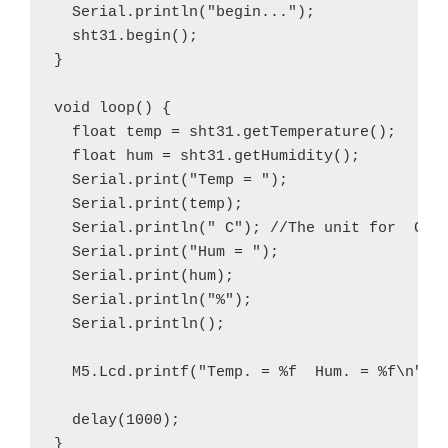
  Serial.println("begin...");  

  sht31.begin();  

}

void loop() {

  float temp = sht31.getTemperature();

  float hum = sht31.getHumidity();

  Serial.print("Temp = "); 

  Serial.print(temp);

  Serial.println(" C"); //The unit for  Cels
  Serial.print("Hum = "); 

  Serial.print(hum);

  Serial.println("%"); 

  Serial.println();

  M5.Lcd.printf("Temp. = %f  Hum. = %f\n", t
  delay(1000);
