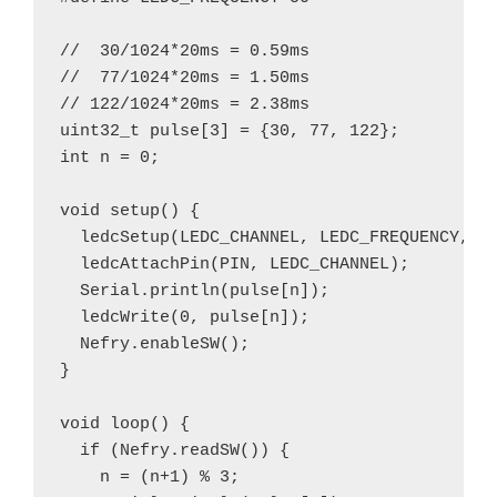
//  30/1024*20ms = 0.59ms

//  77/1024*20ms = 1.50ms

// 122/1024*20ms = 2.38ms

uint32_t pulse[3] = {30, 77, 122};

int n = 0;

void setup() {

  ledcSetup(LEDC_CHANNEL, LEDC_FREQUENCY, LE
  ledcAttachPin(PIN, LEDC_CHANNEL);

  Serial.println(pulse[n]);

  ledcWrite(0, pulse[n]);

  Nefry.enableSW();

}

void loop() {

  if (Nefry.readSW()) {

    n = (n+1) % 3;
