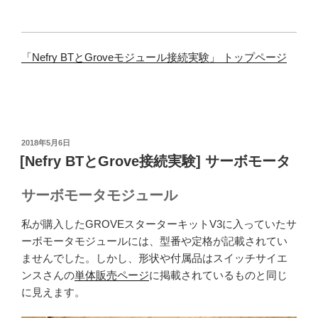
「Nefry BTとGroveモジュール接続実験」 トップページ
投
2018年5月6日
稿
[Nefry BTとGrove接続実験] サーボモータ
日:
サーボモータモジュール
私が購入したGROVEスターターキットV3に入っていたサ
ーボモータモジュールには、型番や定格が記載されてい
ませんでした。しかし、形状や付属品はスイッチサイエ
ンスさんの
単体販売ページ
に掲載されているものと同じ
に見えます。