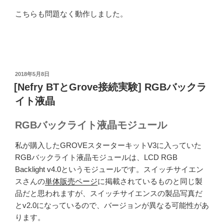
こちらも問題なく動作しました。
投
2018年5月8日
稿
[Nefry BTとGrove接続実験] RGBバックラ
日:
イト液晶
RGBバックライト液晶モジュール
私が購入したGROVEスターターキットV3に入っていた
RGBバックライト液晶モジュールは、LCD RGB
Backlight v4.0というモジュールです。スイッチサイエン
スさんの
単体販売ページ
に掲載されているものと同じ製
品だと思われますが、スイッチサイエンスの製品写真だ
とv2.0になっているので、バージョンが異なる可能性があ
ります。