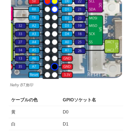
Nefry BT無印
ケーブルの色
GPIOソケット名
黄
D0
白
D1